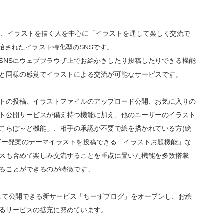
ぃ)」は、イラストを描く人を中心に「イラストを通して楽しく交流で
開始されたイラスト特化型のSNSです。
SNSにウェブブラウザ上でお絵かきしたり投稿したりできる機能
とと同様の感覚でイラストによる交流が可能なサービスです。
トの投稿、イラストファイルのアップロード公開、お気に入りの
ト公開サービスが備え持つ機能に加え、他のユーザーのイラスト
こらぼ～ど機能」、相手の承認が不要で絵を描かれている方(絵
ザー発案のテーマイラストを投稿できる「イラストお題機能」な
スも含めて楽しみ交流することを重点に置いた機能を多数搭載
ることができるのが特徴です。
として公開できる新サービス「ちーずブログ」をオープンし、お絵
るサービスの拡充に努めています。