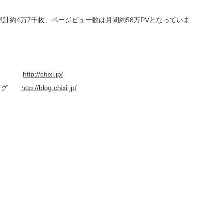
累計約4万7千枚、ページビュー数は月間約58万PVとなっていま
（ちぃ）
http://chixi.jp/
ブログ
http://blog.chixi.jp/