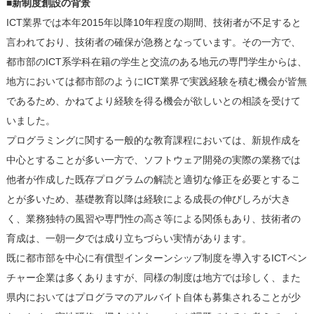
■新制度創設の背景
ICT業界では本年2015年以降10年程度の期間、技術者が不足すると
言われており、技術者の確保が急務となっています。その一方で、
都市部のICT系学科在籍の学生と交流のある地元の専門学生からは、
地方においては都市部のようにICT業界で実践経験を積む機会が皆無
であるため、かねてより経験を得る機会が欲しいとの相談を受けて
いました。
プログラミングに関する一般的な教育課程においては、新規作成を
中心とすることが多い一方で、ソフトウェア開発の実際の業務では
他者が作成した既存プログラムの解読と適切な修正を必要とするこ
とが多いため、基礎教育以降は経験による成長の伸びしろが大き
く、業務独特の風習や専門性の高さ等による関係もあり、技術者の
育成は、一朝一夕では成り立ちづらい実情があります。
既に都市部を中心に有償型インターンシップ制度を導入するICTベン
チャー企業は多くありますが、同様の制度は地方では珍しく、また
県内においてはプログラマのアルバイト自体も募集されることが少