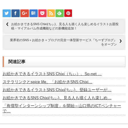
お絵かきできるSNS Chixi(ちぃ)、見る人も描く人も楽しめるイラストお題投
稿・マイアルバム作成機能などの新機能追加！
業界初のSNS＋お絵かき＋ブログの完全一体型新サービス『ちーずブログ』
をオープン
関連記事
お絵かきできるイラストSNS Chixi（ちぃ）、So-net …
ステラリンクとspice life、「お絵かきSNS Chixi…
お絵かきできるイラストSNS Chixi(ちぃ)、登録ユーザーが…
お絵かきできるSNS Chixi(ちぃ)、見る人も描く人も楽しめ…
「有償型インターンシップ制度」を開始～山口県のICTベンチャー
で…