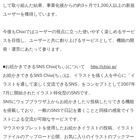
して取り組んだ結果、事業化後からの約3ヶ月で1,200人以上の新規
ユーザーを獲得しています。
今後もChixiではユーザーの視点に立った使いやすく楽しめるサービ
スを目指し、ユーザーと共に創り上げるサービスとして、機能の開
発・運営にあたって参ります。
■お絵かきできるSNS Chixi(ちぃ)について
http://chixi.jp/
お絵かきできるSNS Chixi(ちぃ)は、イラストを描く人を中心に「イ
ラストを通して楽しく交流できるSNS」をコンセプトとして2007年
7月に開始されたイラスト特化型のSNSです。
SNSにウェブブラウザ上からお絵かきしたり投稿したりできる機能
を搭載しており、一般のSNSで日記を書くことと同様の感覚でイラ
ストによる交流が可能なサービスです。
マウスやタブレットを使用したお絵かきイラストの投稿、イラスト
ファイルのアップロード公開、お気に入りのイラストのブックマー