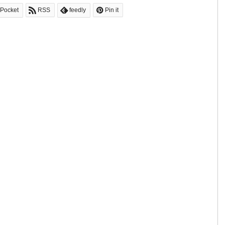
Pocket
RSS
feedly
Pin it